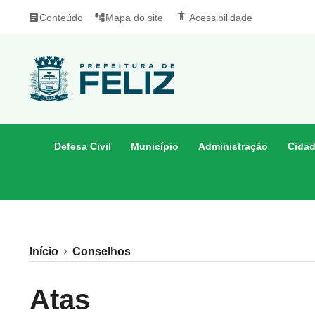
accessibility_new
article
Conteúdo
account_tree
Mapa do site
Acessibilidade
Defesa Civil
Município
Administração
Cida
Início
Conselhos
Atas