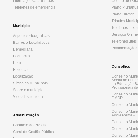
Informações atualizadas
Código de Obr
Telefones de emergência
Plano Plurianua
Plano Diretor
Tributos Munici
Município
Telefones Taxis
Serviços Online
Aspectos Geográficos
Telefones úteis
Bairros e Localidades
Pavimentação C
Demografia
Economia
Hino
Conselhos
Histórico
Localização
Conselho Munic
Social do Fund
Símbolos Municipais
da Educação Bá
Profissionais 
Sobre o município
Conselho Munic
Vídeo Institucional
CMDR
Conselho Munic
Conselho Munici
Administração
Adolescente -
Conselho Munic
Gabinete do Prefeito
Conselho Munic
Geral de Gestão Pública
Conselho Munic