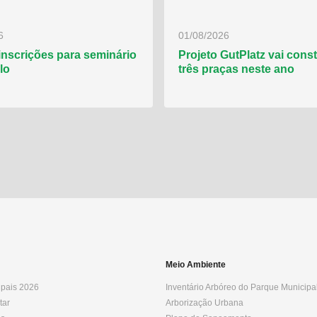
6
01/08/2026
inscrições para seminário
Projeto GutPlatz vai const
lo
três praças neste ano
Meio Ambiente
ipais 2026
Inventário Arbóreo do Parque Municipa
tar
Arborização Urbana