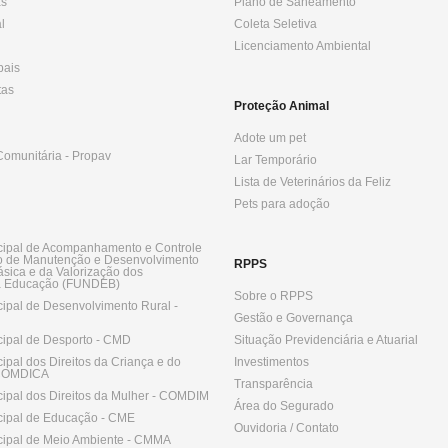
as
Plano de Saneamento
l
Coleta Seletiva
Licenciamento Ambiental
pais
tas
Proteção Animal
Adote um pet
omunitária - Propav
Lar Temporário
Lista de Veterinários da Feliz
Pets para adoção
ipal de Acompanhamento e Controle
o de Manutenção e Desenvolvimento
RPPS
sica e da Valorização dos
da Educação (FUNDEB)
Sobre o RPPS
ipal de Desenvolvimento Rural -
Gestão e Governança
ipal de Desporto - CMD
Situação Previdenciária e Atuarial
pal dos Direitos da Criança e do
Investimentos
 COMDICA
Transparência
ipal dos Direitos da Mulher - COMDIM
Área do Segurado
ipal de Educação - CME
Ouvidoria / Contato
ipal de Meio Ambiente - CMMA