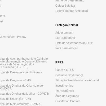
as
Plano de Saneamento
l
Coleta Seletiva
Licenciamento Ambiental
pais
tas
Proteção Animal
Adote um pet
omunitária - Propav
Lar Temporário
Lista de Veterinários da Feliz
Pets para adoção
ipal de Acompanhamento e Controle
o de Manutenção e Desenvolvimento
RPPS
sica e da Valorização dos
da Educação (FUNDEB)
Sobre o RPPS
ipal de Desenvolvimento Rural -
Gestão e Governança
ipal de Desporto - CMD
Situação Previdenciária e Atuarial
pal dos Direitos da Criança e do
Investimentos
 COMDICA
Transparência
ipal dos Direitos da Mulher - COMDIM
Área do Segurado
ipal de Educação - CME
Ouvidoria / Contato
ipal de Meio Ambiente - CMMA