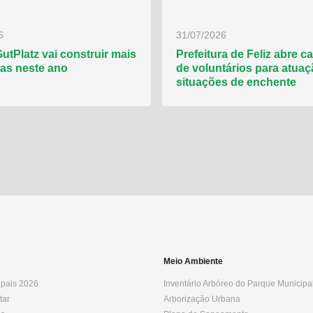
6
31/07/2026
GutPlatz vai construir mais
Prefeitura de Feliz abre c
ças neste ano
de voluntários para atua
situações de enchente
Meio Ambiente
ipais 2026
Inventário Arbóreo do Parque Municipa
tar
Arborização Urbana