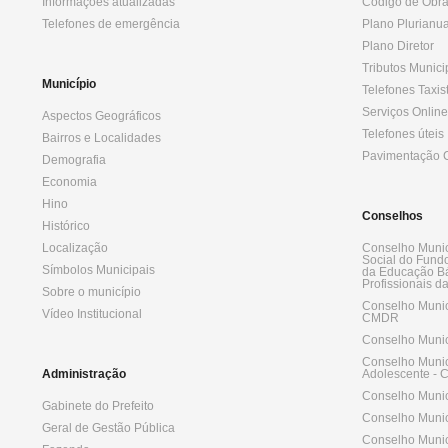
Informações atualizadas
Código de Obr
Telefones de emergência
Plano Plurianua
Plano Diretor
Tributos Munici
Município
Telefones Taxis
Serviços Online
Aspectos Geográficos
Telefones úteis
Bairros e Localidades
Pavimentação C
Demografia
Economia
Hino
Conselhos
Histórico
Localização
Conselho Munic
Social do Fund
Símbolos Municipais
da Educação Bá
Profissionais 
Sobre o município
Conselho Munic
Vídeo Institucional
CMDR
Conselho Munic
Conselho Munici
Administração
Adolescente -
Conselho Munic
Gabinete do Prefeito
Conselho Munic
Geral de Gestão Pública
Conselho Munic