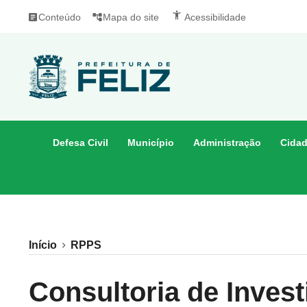
accessibility_new
article
Conteúdo
account_tree
Mapa do site
Acessibilidade
Defesa Civil
Município
Administração
Cida
Início
RPPS
Consultoria de Inves