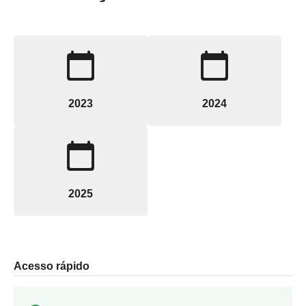
calendar_today
calendar_today
2023
2024
calendar_today
2025
Acesso rápido