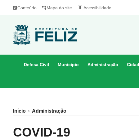
accessibility_new
article
Conteúdo
account_tree
Mapa do site
Acessibilidade
Defesa Civil
Município
Administração
Cida
Início
Administração
COVID-19