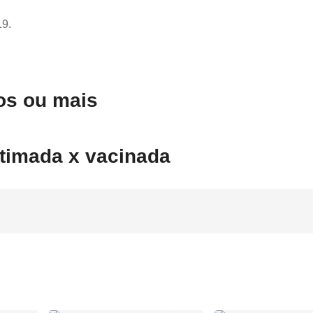
19.
os ou mais
stimada x vacinada